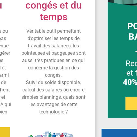
u
congés et du
temps
e ou
Véritable outil permettant
pas
d’optimiser les temps de
tenue
travail des salariées, les
gérer
pointeuses et badgeuses sont
es
aussi très pratiques en ce qui
ffet
concerne la gestion des
armi
congés.
s de
Suivi du solde disponible,
frent
calcul des salaires ou encore
 et
simples plannings, quels sont
 A qui
les avantages de cette
bien
technologie ?