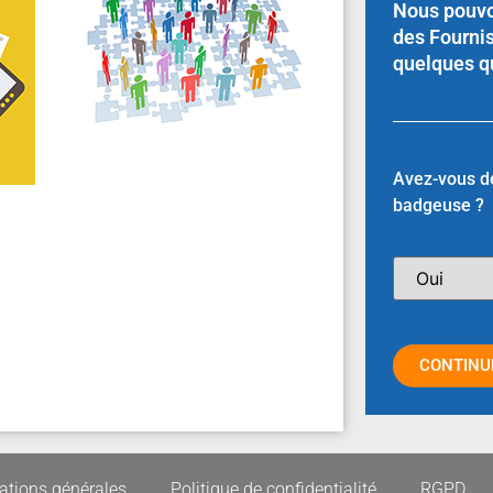
Nous pouvo
des Fourni
quelques q
Avez-vous d
badgeuse ?
CONTINU
ations générales
Politique de confidentialité
RGPD