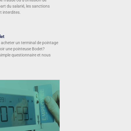
 de fraude ou d’omission de
art du salarié, les sanctions
 interdites.
det
 acheter un terminal de pointage
voir une pointeuse Bodet?
simple questionnaire et nous