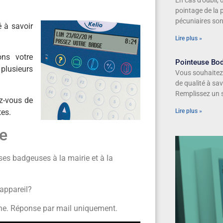
En cas d’oubli,
pointage de la p
pécuniaires sont
é à savoir
Lire plus »
ons votre
Pointeuse Bo
plusieurs
Vous souhaitez
de qualité à sa
Remplissez un 
ez-vous de
tes.
Lire plus »
e
es badgeuses à la mairie et à la
’appareil?
aine. Réponse par mail uniquement.