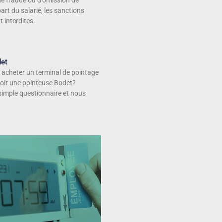
 de fraude ou d’omission de
art du salarié, les sanctions
 interdites.
det
 acheter un terminal de pointage
voir une pointeuse Bodet?
simple questionnaire et nous